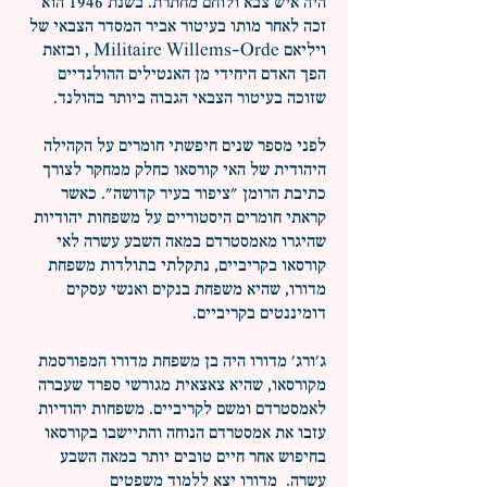
היה איש צבא ולוחם מחתרת. בשנת 1946 הוא
זכה לאחר מותו בעיטור אביר המסדר הצבאי של
ויליאם Militaire Willems-Orde , ובזאת
הפך האדם היחידי מן האנטילים ההולנדיים
שזוכה בעיטור הצבאי הגבוה ביותר בהולנד.
לפני מספר שנים חיפשתי חומרים על הקהילה
היהודית של האי קורסאו כחלק ממחקר לצורך
כתיבת הרומן "ציפור בעיר קדושה". כאשר
קראתי חומרים היסטוריים על משפחות יהודיות
שהיגרו מאמסטרדם במאה השבע עשרה לאי
קורסאו בקריביים, נתקלתי בתולדות משפחת
מדורו, שהיא משפחת בנקים ואנשי עסקים
דומיננטים בקריביים.
ג'ורג' מדורו היה בן משפחת מדורו המפורסמת
מקורסאו, שהיא צאצאית מגורשי ספרד שעברה
לאמסטרדם ומשם לקריביים. משפחות יהודיות
עזבו את אמסטרדם הנוחה והתיישבו בקורסאו
בחיפוש אחר חיים טובים יותר במאה השבע
עשרה. מדורו יצא ללמוד משפטים