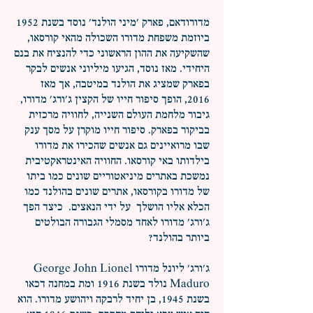
מדורודאם, פארק 'מיני הולנד' נוסד בשנת 1952
ביוזמת משפחת מדורו השכולה מהאי קורסאו,
שהשקיעה את ההון הראשוני כדי להנציח את בנם
היחידי. מאז נוסד, הגיעו מיליוני אנשים לבקר
בפארק שמציג את הולנד במיטבה, אך מאז
2016, הופך סיפור חייו של הקצין ג'ורג' מדורו,
גיבור מלחמת העולם השנייה, לחוויה מרכזית
בביקור בפארק. סיפור חייו מוקרן על מסך ענק
שבו מרואיינים גם אנשים שהכירו את מדורו
בילדותו באי קורסאו. החוויה האינטראקטיבית
נמשכת באתרים מיניאטוריים שונים כמו ביתו
של מדורו בקורסאו, אתרים שונים בהולנד כמו
הכלא אליו הושלך על ידי הנאצים. כיצד הפך
ג'ורג' מדורו לאחד מסמלי הגבורה הבולטים
ביותר בהולנד?
ג'ורג' ליונל מדורו George John Lionel
Maduro נולד בשנת 1916 ומת במחנה דכאו
בשנת 1945, בן יחיד לרבקה ויהושע מדורו. הוא