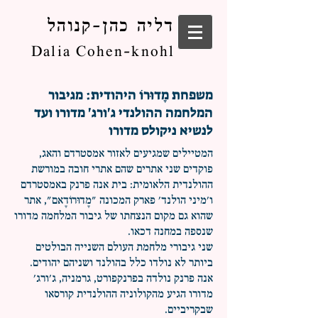
דליה כהן-קנוהל
Dalia Cohen-knohl
משפחת מָדוּרוֹ היהודית: מגיבור
המלחמה ההולנדי ג'ורג' מדורו ועד
לנשיא ניקולס מדורו
המטיילים שמגיעים לאזור אמסטרדם והאג,
פוקדים שני אתרים שהם אתרי חובה במורשת
ההולנדית הלאומית: בית אנה פרנק באמסטרדם
ו'מיני הולנד' פארק המכונה "מָדוּרוֹדָאם", אתר
שהוא גם מקום הנצחתו של גיבור המלחמה מדורו
שנספה במחנה דכאו.
שני גיבורי מלחמת העולם השנייה הבולטים
ביותר לא נולדו כלל בהולנד ושניהם יהודים.
אנה פרנק נולדה בפרנקפורט, גרמניה, ג'ורג'
מדורו הגיע מהקולוניה ההולנדית קורסאו
שבקריביים.