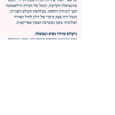
קורסאו. לאחר פתיחת תעלת פנמה וגילוי הנפט
בוונצואלה הקרובה, הנמל של הבירה ווילאמסטד
הפך לכוורת רוחשת. במלחמת העולם השנייה,
הנמל היה ספק עיקרי של דלק לחיל האוויר
המלכותי בזמן המערכה הצפון אפריקאית.
ניקולס מדורו נשיא ונצואלה
אחד מצאצאי משפחת מדורו הוא נשיא ונצואלה,
ניקולס מדורו, שמכהן בתפקידו משנת 2013.
הוא החל לכהן כנשיא, לאחר מותו של הוגו
צ'אווס. מדורו כיהן שכר החוץ של צ'אווס משנת
2006.
בראיון שהעניק מדורו בשנת 2013, הוא הצהיר
שהרקע של הסבא שלו הוא יהודי - ספרדי,
ושהוא בן למשפחה יהודית שהמירה דתה לנצרות
בוונצואלה.
ניקולס מדורו בן המומרים, הוא הניגוד המוחלט
של משפחת מדורו מקורסאו. בעלי התאגיד
העסקי מדורו מניעים את כלכלת הקריביים על
פי דוקטרינות קפיטליסטיות, אך ניקולאס מדורו