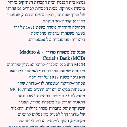
נמצא בית הכנסת ובית הקברות העתיקים ביותר
ביבשת אמריקה. בבית הקברות קבורים גם אחותו
של ברוך שפינוזה, רבקה שפינוזה ובנה, שנפטרו
באי זמן קצר לאחר הגעתם.
הקהילה היהודית נוסדה בשנת 1651 על ידי
כעשר משפחות שהגיעו מהקהילה
היהודית-פורטוגזית של אמסטרדם.
הבנק של משפחת מדורו - Maduro &
Curiel's Bank (MCB)
MCB הוא בנק הולנדי-קריבי המעניק שירותים
פיננסים שמטהו המרכזי בווילאמסטד בקורסאו.
הוא נוסד בשנת 1917 על ידי יוסף
אלוורז-קוריאה ומשפחת לוי-מדורו. שתי
משפחות בנקאים יהודים ידועים באזור. MCB
מתפעלת 23 סניפים. בתחילת 1893 נוסד
התאגיד הגדול של משפחת מדורו, תאגיד
שבעיקר עוסק בחברות מסחר גדולות. התאגיד
של מדורו החל לפעול בין נמלים קריביים
מקומיים, והפך למעסיק הגדול ביותר של