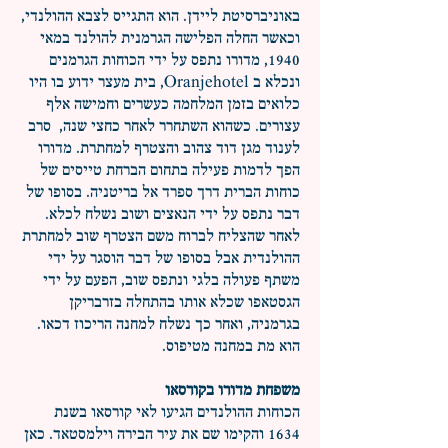
באוניברסיטת ליידן. הוא התגייס לצבא ההולנדי,
וכאשר החלה הפלישה הגרמנית להולנד במאי
1940, מדורו נתפס על ידי הכוחות הגרמנים
ונכלא ב Oranjehotel, בית מעצר ידוע בו היו
כלואים בזמן המלחמה כעשרים וחמישה אלף
עצורים. כשהוא השתחרר לאחר כחצי שנה, סרב
לענוד מגן דוד צהוב והצטרף למחתרת. מדורו
הפך לדמות פעילה בתחום הברחת טייסים של
כוחות הברית דרך ספרד אל בריטניה. בסופו של
דבר נתפס על ידי הנאצים ושוב נשלח לכלא.
לאחר שהצליח לברוח משם הצטרף שוב למחתרת
ההולנדית אבל בסופו של דבר הוסגר על ידי
משתף פעולה בלגי ונתפס שוב, הפעם על ידי
הגסטאפו שכלא אותו בהתחלה בזרבריקן
בגרמניה, ואחר כך נשלח למחנה הריכוז דכאו.
הוא מת במחנה מטיפוס.
משפחת מדורו בקורסאו
הכוחות ההולנדים הגיעו לאי קורסאו בשנת
1634 והקימו שם את עיר הבירה וילמסטאד. כאן