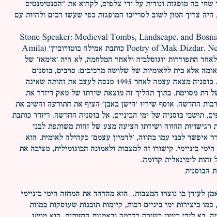
בו שחי בה מופגזת ונורית על ידי צלפים, לקרוא את "הסנטימנטים
 היה צריך המון לשוב לסרייבו המופגזת כפי שעשו רבים ולהיות עם
Stone Speaker: Medieval Tombs, Landscape, and Bosnian Ide
Poetry of Mak Dizdar. New York: Palgrave, 2002 כותבת אמילה בוטורוביץ' (Amila
בוסניה שלאחר התפוררות יוגוסלביה ולאחר המלחמה, לא היה 'אימאז' של
אומה אלא בית ללאומיות של שלושה מרכיבים: סרבים, בוסנים
קרואטים, ובוסנים מוסלמים. בוסניה מצאה עצמה לאחר 1995 מנסה לעצב את זהותה שאינה
 דת מסוימת. בתוך תהליך זה מוצאת שירתו של מאק דיזדר את
בות החדשה. אוסף שיריו 'הישן באבן' הציף את התודעה והשיב את
ם, תושבי בוסניה של ימי הביניים, אל בוסניה החדשה. דיזדר כותבת
ת רגישויות ההווה ושירתו הציעה מצע של זהות משותפת לבני
ר איפשר לבני עמו בהווה, 'לדמיין עצמם' כקהילה לאומית. הוא
ימי ביניימי. קישורו זה למצבות ולאמונה הבוגומילית, מציבה את
זהות לימינאלית קדומה.
ת הבוסנית
 לעידן בו נוצרו המצבות. הוא מהדהד את המחזה הימי ביניימי
 כמו ביצירות ימי ביניים רבות, קיימות תובנות שעוסקות במוות
גמה, בא לידי ביטוי בשירה בדרמה ובאמנות החזותית, הוא מושג