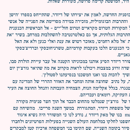
 היד, המושטת קדימה פרושה, מעוררת שאלות.
וסנית החדשה, לאמץ את יצירתו של דיזדר, שהתייחס בספרו 'הישן
והתרבות הבוגומילית, מזכירה במידה מסויימת את הפנייה של אנשי
המקורות הטרום מקראיים וטרום חזל"יים - אל הבראשית הכנענית
 התרבות הגלותית, אך גם כאלטרנטיבה להשתלבות במרחב. בשיר "את
'אל מלא רחמים', מאזכר רטוש את ענת ואלי כנען ולא את האל
ן כי הכנענים הלכו בעקבות קודמיהם, טשרניחובסקי וברדיצ'בסקי
אניים.
שורר דיזדר הסיע אותנו במכוניתו הקטנה אל עבר עיירת הולדת סבו,
דה זרוע במצבות ויכולנו לראות מקרוב את מה שתיאר גורצ'ין יום
שיך להכות בנו ואנו המשכנו בנסיעתנו לסטולץ'.
, על נתיב שחוצה אותה ומחבר את האזור ההררי של המדינה עם
נטנגרו. בגלל אקלימה הנוח, הצמחיה העבותה והנחל החוצה את העיר
 העתיקה, רומאים ועבדיהם.
ו של גורצ'ין שנמלטו מהחום הכבד אל תוך חצר פנימית מקורה
ץ של משפחת דיזדר, המתגוררת במשך השנה סרייבו. מהשיחה עם
אביו של גורצ'ין, מאג'ו (majo בנו של מאק דיזדר ), נודע לנו כי המשורר היה נשיא איגוד
חשפנו לחלקו במלחמת העולם השנייה בפעילות הפרטיזנים ולחברו
 סיור בקומה השנייה, שם הקימו בני המשפחה ארכיון קטן למבקרים