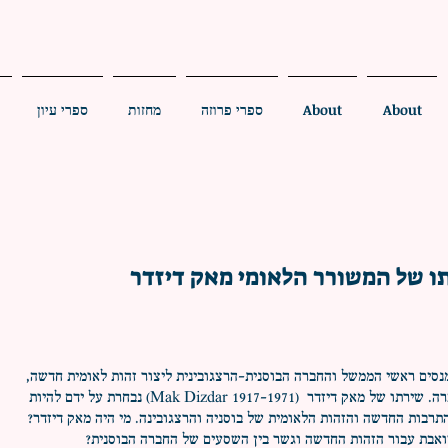
About
About
ספרי פרוזה
מחזות
ספרי עיון
תו של המשורר הלאומי מאק דיזדר
 סיום המלחמה בשנת 1995 מנסים ראשי הממשל והחברה הבוסנית-הרצגובינית ליצור זהות לאומית חדשה,
כזו שתאחד את כל הפלגים בחברה. שירתו של מאק דיזדר (Mak Dizdar 1917-1971) נבחרת על ידם להיות
תרבות החדשה והזהות הלאומית של בוסניה והרצגובינה. מי היה מאק דיזדר?
ואבת עבור הזהות החדשה וגשר בין השסעים של החברה הבוסנית?