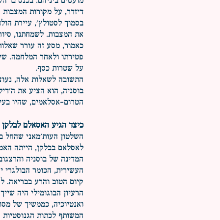
דיזדר, על מקורות המצבות ה
בסמוך לסטולץ', עיירת הול
את המצבות. לשמחתנו, סיו
כאמור, מסע זה עורר שאלות
פטירתו ולאחר המלחמה. שיר
על שטרות כסף.
התשובה לשאלות אלה, נעוצ
בוסניה, הוא הציע את ה'דיל
הטרום-אסלאמים, שהיו בעיני
כיצד הגיע האסאלם לבלקן ש
לאסלאם בבלקן, הייתה האמו
המדינה של בוסניה והרצגוב
העשירית, הכומר הבולגרי י
קיום הטוב והרע בבריאה. 
הרעיון הבוגומילי היה שייך
ואנטיוכיה, כממשיך של מסו
המשותף לכתות הגנוסטיות הי