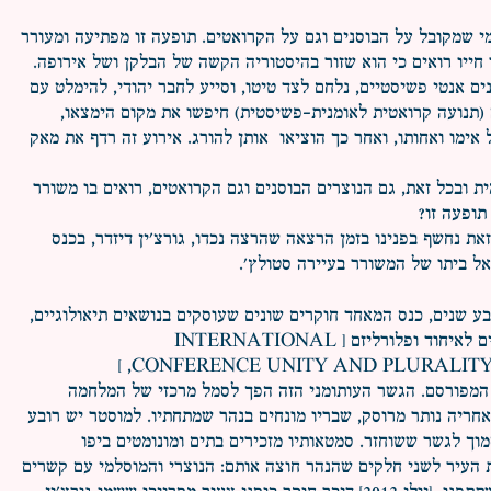
י שמקובל על הבוסנים וגם על הקרואטים. תופעה זו מפתיעה ומעורר
ייו רואים כי הוא שזור בהיסטוריה הקשה של הבלקן ושל אירופה.
ם אנטי פשיסטיים, נלחם לצד טיטו, וסייע לחבר יהודי, להימלט עם
(תנועה קרואטית לאומנית-פשיסטית) חיפשו את מקום הימצאו,
 אימו ואחותו, ואחר כך הוציאו אותן להורג. אירוע זה רדף את מאק
ת ובכל זאת, גם הנוצרים הבוסנים וגם הקרואטים, רואים בו משורר
תופעה זו?
ת נחשף בפנינו בזמן הרצאה שהרצה נכדו, גורצ'ין דיזדר, בכנס
ל ביתו של המשורר בעיירה סטולץ'.
ע שנים, כנס המאחד חוקרים שונים שעוסקים בנושאים תיאולוגיים,
חברתיים ותרבותיים הקשורים לאיחוד ופלורליזם [ INTERNATIONAL
CONFERENCE UNITY AND PLURALITY IN
המפורסם. הגשר העותומני הזה הפך לסמל מרכזי של המלחמה
מה בשנת 1995, שלאחריה נותר מרוסק, שבריו מונחים בנהר שמתחתיו. למוסטר יש רובע
וך לגשר ששוחזר. סמטאותיו מזכירים בתים ומונומטים ביפו
ת העיר לשני חלקים שהנהר חוצה אותם: הנוצרי והמוסלמי עם קשרים