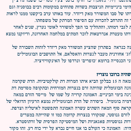
מועטים ביניהם. בכנס בו השתתפנו [יולי 2012] דיבר חוקר בוסני צעיר מסרייבו ששמו גורצ'ין
ימי ביניימיות הניצבות בשדות פתוחים במקומות רבים בבוסניה וגם
דתו של סבו המשורר מאק דיזדר. עוד באותו ערב ביקשנו ממנו לראות
ר זה התרחב להכרות עם הסיפור המרתק של משפחתו.
 לגבי דמותו, והתהליך בו הפך למשורר לאומי נערץ, שנים לאחר
תו מעטרת אנדרטאות לזכר המתים במלחמה האחרונה, ודיוקנו נמצא
ה כנראה בפתרון שהציע המשורר מאק דיזדר לזהות השבורה של
וג' אחורנית מעבר לנצרות והאסלאם, אל התושבים הבוגומילים
 הכנסייה ברומא 'כופרים' ונרדפו על האינקוויזיציה.
היה ברובו נוצרי?
השלטון העות'מאני שהחל במאה ה 15 בבלקן הביא איתו המרות דת קולקטיביות. הדת שקדמה
נה הבוגומלית שהיתה זרם בנצרות המזרחית ובתקופה מסוימת דת
ינה בימי הביניים. האמונה קרויה על שמו של מייסד הזרם במאה
רמיה בוגומיל. ביסודה של הדת הבוגומילית נמצא הרעיון הדואלי של
לקראת סוף המאה השתים עשרה האמונה התפשטה לאיטליה וצרפת.
 לזרם גנוסטי, שמקורו בנצרות קדומה כמו זו שהייתה במצרים
רות גנוסטיות פאגאניות ושל המיסטיקה הפרסית של זרתוסטרא.
ה: האמונה כי העולם בו אנו חיים נברא על ידי כוח רע. זהו מקור