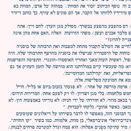
יב זה נוסף הכיתוב 'זכור את המוות'. במחזה 'כל אדם', המוות בא
מידידיו ללוותו אל הקבר, אך הם פונים לא עורף. כך כותב דיזדר
ת/ דם מהפצע מהפצע בבשרך/ מסולק מגן העדן/ לחם ויין/ אתה
 מלבד אבנים ועשן./ משתי הזרועות האלה ,האם אחת מהן אינה
ייה להרוג?"
לחיים את העולם הקבור מתחת למצבות ואת תרבותה של בוסניה
וחות של היסטוריה שנישלו את בוסניה מהרצף התרבותי שלה. היה
ול, ראשית העות'מאני ואחריו האוסטרו-הונגרי. התפיסה והפרשנות
א: מה שעכשיו קיים במולדתנו הוא מורשה של הזמן העתיק אך גם
יאליות, זאת 'קהילתנו המדומיינת'.
מבטא את המועקה מפלישות אלה:
תו/ אדמת מורשת של אחר./ לא פגעתי בזבוב/ביום או בליל/ חייל
חמש מלחמות/ בלי מגן ושריון/ לו רק לפעם אחת/ המרירות תידום/
עתי בכאב מוזר/ לא חוררתי על ידי חנית/ לא נוריתי באמצעות חץ/ לא
אב/ כאשר אהובָי/ נלקחו לעבדות. "
בר הבוסני הזה, מאפשר לו לדבר בשירתו על דיאלוגים שעוסקים
נדיבידואלי אוניברסאלי, בן מוות, אלמוות. כמו בשיר "קו החזית".
 מיד עתיקה מִפָנים אפלות/ הוא צמח וגדל למערכת פרחים לבנות./