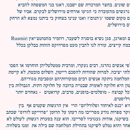
ם שונים. בחצר המרכזית שם ישבנו, דאגו בני המשפחה להביא
 נרגשים מהעובדה כי הגיעו אורחים מירושלים לבקרם. אביו של
ם מקום ששמו 'ג'הנום'? ואנו ענינו בצחוק כי ביתנו נמצא לא הרחק
ם בירושלים.
השהות בכנס הזה, (אותו יוזם ומארגן, סגן נשיא בוסניה לשעבר, רוזמיר מהמוטצ'יאץ [Rusmir
Mah]) לאורך כמה קייצים, עזרה לנו להבין מעט מפרדוקס הזהות בבלקן בכלל
ום המלחמה 1995, אלפי אנשים נהרגו, רבים נעקרו, ומרבית ממטלטליהן הוחרמו או הפכו
תי יציבה. למרות שהודות להסכם דייטון, השלום מובטח, לא קיימת
המלחמה ניתקה אנשים רבים ממקורותיהם ומסביבת מגוריהם.
ן היא חלוקה לאומית שבנויה ברובה על חלוקה דתית. הגבולות בין
ל קבוצה – מוסלמים-בוסנים, סרבים, קרואטים - נאחזים יותר
רליסטים.
א "כנס לאיחוד ופלורליזם" הרי אין הרגשות שקטים אף בין
קר ספרות נודע מסרייבו מה דעתו על הרומן "פרוייקט לזרוס" שכתב
 בשיקגו, אודות געגועיו לסרייבו. הוא ענה בסערת רגשות: לעולם לא
אחר והוא נמלט לשיקגו בתחילת המלחמה שם בילה את זמנו בשלווה.