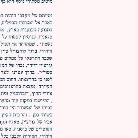
מוטיב מסתורי נוסף הוא כף
נטייתם של מעצבי הזהות הב
באבן' אל המצבות הסמלים, 
התנועה הכנענית בארץ, אל 
פגאנית, כניסיון לפסוח על
נשמת" , שמהדהד את תפילת 
היהודי. ברוך קורצוויל ציי
שכבר התרפקו על סמלים פג
גורצ'ין דיזדר, נכדו של המ
סטולץ'. בדרך עצרנו לצד ש
לפני כן בהרצאתו. החום המ
העיירה נמצאת בהרצגובינה
אזורי החוף, דוברובניק ומו
, התיישבו במקום עוד מהעת
בביתו של המשורר היו הורי
בשיחי גפן. . זהו בית הקי
הסופרים של בוסניה. כאן נ
היהודי. האירוח הלבבי כלל