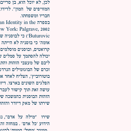
לכן, לא יוכל הוא, בן סריי
המזויפים של המון". לדידו,
חבריו ומשפחתו.
בספרה ntity in the
Buturovic') כי ל
אומה' כי בוסניה לא הייתה 
יכולה להסתמך על סמלים של
ליבם של מעצבי הזהות והתר
זכרם של הבוגומילים הנרדפי
בוטורוביץ', הצליח לאחד א
הפלגים השונים בארצו. דיזד
עושה זאת תוך קישור לעבר ה
הזהות הבוסנית כהמשכה של 
שירתו של מאק דיזדר והזהו
שירו "מילה על אדם", נאמן
הידוע 'כל אדם' . במחזה זה,
. מוטיב 'מחול' המוות',לדו