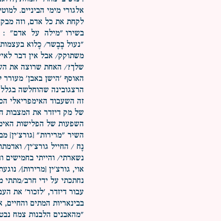
אלגורי מימי הביניים. למוט
לקחת את כל אדם, וזה מבקש 
בשירו "מילה על אדם" :
"נעול בָבָשר/ כָלוא בעצמו
משתוקק/ אבל אין דבר לאיש
שלך?/ האחת שרוצה את השנ
האוסף 'הישן באבן' מעורר 
הרצגובינה שהוחלשה בגלל כ
זה השעבוד האימפריאלי הכפ
של מק דיזדר את המצבות הי
השפעות של הפלישות האימפר
השיר "מרירות" [גורצ'ין] 
נָח / החייל גורצ'ין/ ואדמ
נשארתי/ והייתי בחמישים ו
אוי, גורצ'ין [מרירות]/ נוג
נחתכתי על ידי חרב/מתתי מכ
עבור דיזדר, 'לזכור' את הע
בבינאריות המתים והחיים, אי
"מהאבנים הלבנות צמח נבט/