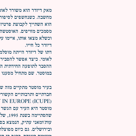
מאק דיזדר הוא משורר לאומ
מחשבה. כשנחשפים לסיפור ח
הוא השתייך לקבוצת פרטיזני
מסמכים מזויפים. האוסטשה 
וכשלא מצאו אותו, איימו על
דיזדר כל חייו.
דתו של דיזדר הייתה מוסלמי
לאומי. כיצד אפשר להסביר 
ההסבר לתופעה החידתית הזא
במוסטר. שם מתחיל מסענו א
בעיר מוסטר מתקיים מזה שב
 EUROPE (ICUPE), ]
מוסטר היא העיר עם הגשר 
שהסתיי
עות'ומאני עתיק, הנמצא בסמ
ובירושלים. גם כיום מפוצל