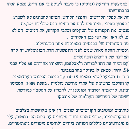
באמצעות הידיעה (גנוסיס) כי מעבר לעולם בו אנו חיים, נמצא הכוח
ו בתודעתו.
ות את ספלי הקדושים וחפצי הקודש, הטיפו להמונים לא לשמוע
 באופן פסיבי . מייחסים להם את דחיית הנס שבלידת ישו,את
טים, את תקפותם של הטקסים וכתבי הקודש, את הניסים. הם לא
, לא ראו את ישו כבן האלוהים. .
פה השיטתית של הכנסייה הממוסדת אחר הבוגומלים.
וסטיות החלה מאות שנים לפני התפשטות הדת הבוגומלית. זה קרה
מדינה של הרומים והביזנטיים.
הבוגומילים שהושמדו , [חלקם המיר את דתו לנצרות ולאסלאם], השאירו אחריהם 60 אלף אבני
המצבות החלו להיווצר במאה ה 11 והגיעו לשיא במאות 14-15 עד כניסת הכיבוש העות'מאני.
הסטצ'י הוכרו על ידי אונסקו ושולבו ברשימה של אתרי מורשת עולמית . בשנת 2009 הסכימו
ינה, קרואטיה וסרביה ומונטנגרו, להכריז על הסטצ'י כמורשת
ימה של המורשת העולמית של אונסקו.
יתובים ומוטיבים דקורטיביים שונים. הן אינן מקושטות בצלבים.
הדקורטיביים, שרבים מהם נותרו חידתיים עד היום הם: רוזטות, עלי
 פיגורטיביים כוללים דמויות ציידים ולוחמים עיטורים גיאומטריים.