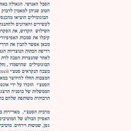
הסבל האנושי. הגאולה באה 
הטוב שניתן למאמין לדבוק ב
הבוגומילים הוציאו מהכנסי
לעשירים והאדונים ולהתנגד
השילוש הקדוש, את הסקרמנ
קיבלו את סמכות האפיפיורים
מכאן אפשר להבין את הרדי
רדיפת הכתות הנוצריות הגנ
לאחר שהנצרות הפכה לדת ה
מצבה הנקראים סטצ'י [Stecci, יחיד: סטאצ'ק] בעיקר בהרצגובינה.
הממשלות של בוסניה הרצגוב
תרבותית משותפת שלהם ברש
מרבית הסטצ'י, מאויירות בכ
האפיון הבולט של המוטיבים 
גפן, שמשות וירחים. מוטיבים