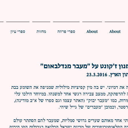
About
About
ספרי פרוזה
מחזות
ספרי עיון
ון ז'קונט על "מעבר מנדלבאום"
ץ. 23.3.2016
את דמיוני. יש בה מין קפיציות מילולית שמניפה את השומע בבת
להרפתקה, ממצב צבירה רגשי אחד למשנהו. במיוחד הילכו עלי
ות, כמו "מעבר יבוק" (האתר עצמו וגם ספרו של א"ב מודינה),
סטר, וכמובן "מעברים" של גייל שיהי.
תי אחד מאותם שערים גדושי סמליות, שמעבר להם הסתתר עולם
יה הקלאוסטרופובית של מדינת ישראל הכלואה בגבולות הקו הירוק.