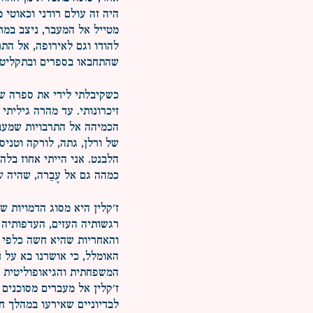
היה זה עולם רודני וכאוטי 
מטייל אל המעבר, ניצב במר
להודו וגם לאירופה, אל הת
שהתחבאו בספרים ובתקליטים
כשקיבלתי לידי את ספרה של
זיכרונותי. עד מהרה גיליתי
הכמיהה אל התרבויות שמעבר
של ורלן, גתה, לורקה וטניס
הלבנט. אני הייתי אחוז בלה
כמהה גם אל עָבַרה, שהיה ש
ז'קלין היא מסוג הדמויות ש
רגשותיה העזים, העדפותיה
והאחריות שהיא חשה כלפי 
האומלל, כי אושרנו בא על ח
המשפחתית והגיאופוליטית 
ז'קלין אל מעברים מסוכנים 
לבדיוניים שאירעו במהלך חי