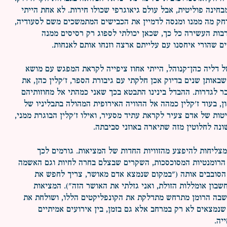
מבחינה פוליטית, אבל עולם גיאוגרפי שכולו חירות. לא אחת הייתי
חק מה ממנו ומנסה לדמיין את הכבישים המתמשכים משם לסעודיה,
רבות העשירה כל כך, שכאן יכולתי לספוג רק רסיסים ממנה
 שהורי איחסנו עם עלייתם ארצה וזנחו אותם לאנחות.
 דליה כהן־קנוהל, הייתי אחוז ציפייה לקראת המפגש עם מושא
 שבאותן שנים בדיוק אכן חלקתי עם גיבורת הספר, ז'קלין כהן, את
 לגדרות. ההבדל בינינו התבטא בכך שאני כמהתי אל מחוזותיהם
ון, בעוד ז'קלין כמהה אל ההוויה האירופית המהולה בתבליניו של
יטות של אדם צעיר לקראת עתיד מסעיר, ואילו ז'קלין הבוגרת ממני,
ונה לחלוטין מזה שתיארה באוזני סביבתה.
מצליחות להיפצע מהזוויות החדות של המציאות. גורמים לכך
 הרומנטיות המסוכסכות, השקרים שבצלם בחרה לחיות וגם האשמה
הסובבים אותה ("במקום שנמצא אדם מאושר, צריך לחפש את
שבון אומללות הזולת, ואני גזלתי את האושר הזה"). המציאות
שבה הרומן מתרחש מתדלקת את הקונפליקטים הללו, ושולחת את
שנמצאים לא רק במרחב אלא גם בזמן, בין אירועים אמיתיים
יה.