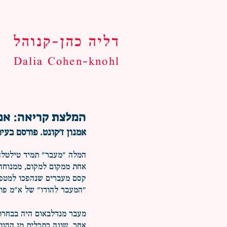
דליה כהן-קנוהל
Dalia Cohen-knohl
המלצת קריאה: אמנ
אמנון ז'קונט. פורסם בעיתון האר
המלה "מעבר" תמיד טילטלה 
אחת ממקום למקום, ממנוחה 
קסם מעברים שנהפכו למטפור
"המעבר להודו" של א"מ פור
מעבר מנדלבאום היה בבחרו
אחר, שונה בתכלית מן ההוו